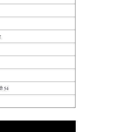
े
पी 54