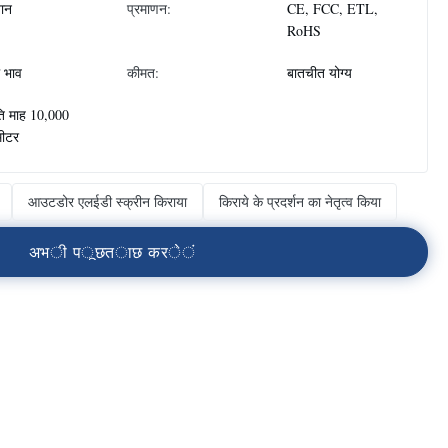
ान
प्रमाणन:
CE, FCC, ETL,
RoHS
 भाव
कीमत:
बातचीत योग्य
ति माह 10,000
मीटर
आउटडोर एलईडी स्क्रीन किराया
किराये के प्रदर्शन का नेतृत्व किया
अ
भ
ी
प
ू
छ
त
ा
छ
क
र
े
ं