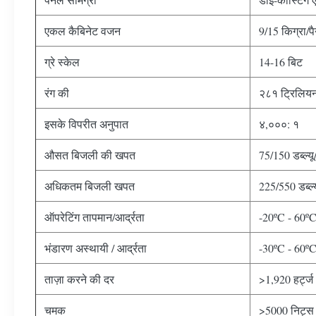
एकल कैबिनेट वजन
9/15 किग्रा/प
ग्रे स्केल
14-16 बिट
रंग की
२८१ ट्रिलिय
इसके विपरीत अनुपात
४,०००: १
औसत बिजली की खपत
75/150 डब्ल्यू
अधिकतम बिजली खपत
225/550 डब्ल्
ऑपरेटिंग तापमान/आर्द्रता
-20ºC - 60º
भंडारण अस्थायी / आर्द्रता
-30ºC - 60º
ताज़ा करने की दर
>1,920 हर्ट्ज
चमक
>5000 निट्स