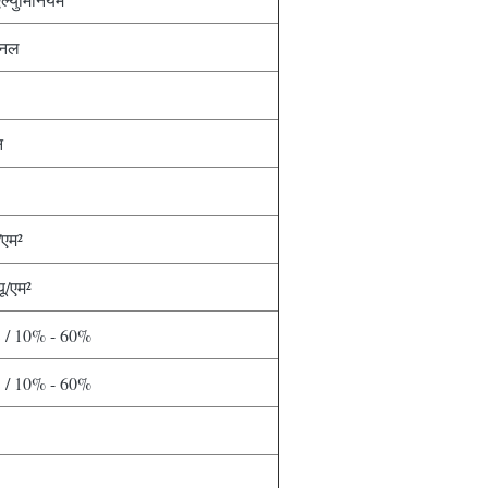
ैनल
न
/एम²
यू/एम²
C / 10% - 60%
C / 10% - 60%