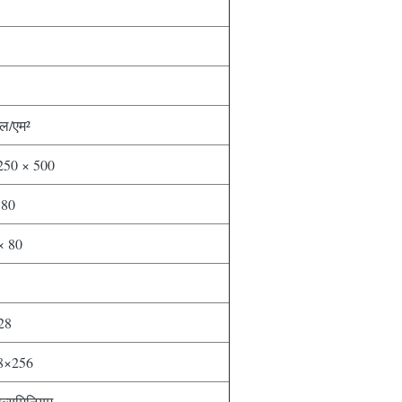
ल/एम²
 250 × 500
 80
× 80
28
8×256
एल्युमिनियम