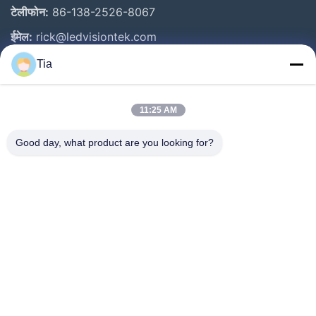
टेलीफोन:
86-138-2526-8067
ईमेल:
rick@ledvisiontek.com
Tia
त्वरित लिंक
11:25 AM
घर
उत्पाद
Good day, what product are you looking for?
हमारे बारे में
कारखाना भ्रमण
गुणवत्ता नियंत्रण
समाचार
संपर्क करें
Follow Us