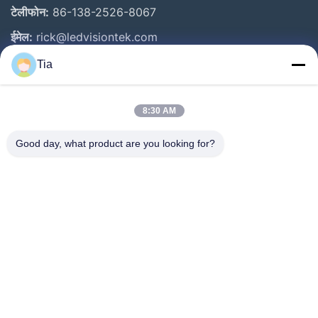
टेलीफोन:
86-138-2526-8067
ईमेल:
rick@ledvisiontek.com
Tia
त्वरित लिंक
8:30 AM
घर
उत्पाद
Good day, what product are you looking for?
हमारे बारे में
कारखाना भ्रमण
गुणवत्ता नियंत्रण
समाचार
संपर्क करें
Follow Us