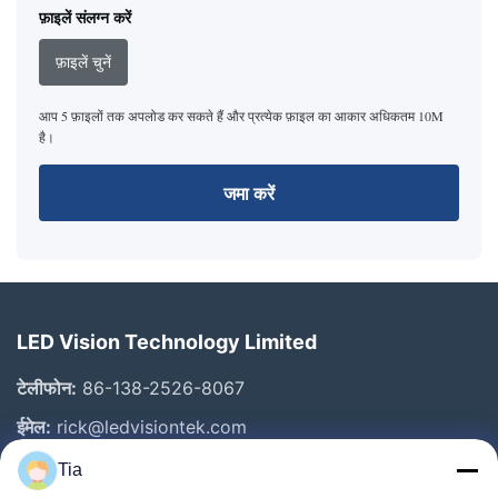
फ़ाइलें संलग्न करें
फ़ाइलें चुनें
आप 5 फ़ाइलों तक अपलोड कर सकते हैं और प्रत्येक फ़ाइल का आकार अधिकतम 10M
है।
जमा करें
LED Vision Technology Limited
टेलीफोन:
86-138-2526-8067
ईमेल:
rick@ledvisiontek.com
Tia