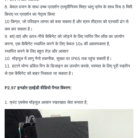
8. केवल वजन के साथ उच्च प्रदर्शन एल्यूमीनियम मिश्र धातु फ्रेम के साथ पिच 8 मिमी
ऑपरेटिंग तापमान/आर्द्रता
-10 डिग्री -60 ℃ / 10% -60%
किराए पर प्रदर्शन का नेतृत्व किया
10 किग्रा, जो परिवहन लागत को बचा सकता है और श्रम तीव्रता को प्रभावी ढंग से
भंडारण अस्थायी / आर्द्रता
-30 डिग्री -60 ℃ / 10% -60%
कम कर सकता है।
ताज़ा करने की दर
>1,920 हर्ट्ज
9. बाएं-दाएं और ऊपर-नीचे कैबिनेट को जोड़ने के लिए त्वरित रिम लॉक का उपयोग
करना, एक कैबिनेट स्थापित करने के लिए केवल 10s की आवश्यकता है,
चमक
≥1,200निट्स
स्थापित करने के लिए बहुत तेज़ और आसान
10. मॉड्यूल में लागू नैनो तकनीक, सुरक्षा दर IP65 तक पहुंच सकती है।
क्षैतिज देखने का कोण
160°
11. हटाने योग्य डॉवेल पिन के डिजाइन का उपयोग करके, मरम्मत के लिए पूरी स्क्रीन
लंबवत देखने का कोण
140°
से एक कैबिनेट को बाहर निकाला जा सकता है।
अपेक्षित जीवनकाल
100,000 बजे
P2.97 इनडोर एलईडी वीडियो पैनल विवरण:
1. फ्रंट एक्सेस मॉड्यूल आसान रखरखाव सेवा बनाता है;