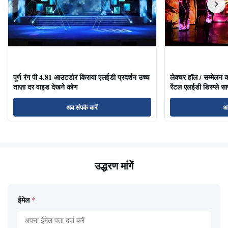
पूर्ण रंग पी 4.81 आउटडोर किराया एलईडी प्रदर्शन उच्च
लेक्चर हॉल / सम्मेलन क
ताज़ा दर वाइड देखने कोण
रेंटल एलईडी डिस्प्ले साफ
अब संपर्क करें
अब
उद्धरण मांगें
ईमेल
*