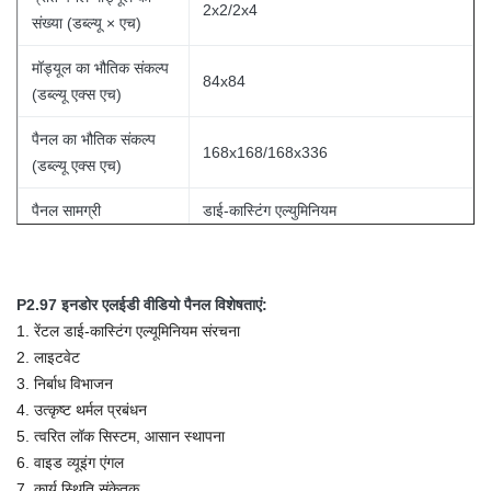
2x2/2x4
संख्या (डब्ल्यू × एच)
मॉड्यूल का भौतिक संकल्प
84x84
(डब्ल्यू एक्स एच)
पैनल का भौतिक संकल्प
168x168/168x336
(डब्ल्यू एक्स एच)
पैनल सामग्री
डाई-कास्टिंग एल्युमिनियम
एकल कैबिनेट वजन
8/14 किग्रा / पैनल
ग्रे स्केल
16 बिट
P2.97 इनडोर एलईडी वीडियो पैनल विशेषताएं:
1. रेंटल डाई-कास्टिंग एल्यूमिनियम संरचना
रंग की
281 ट्रिलियन
2. लाइटवेट
3. निर्बाध विभाजन
इसके विपरीत अनुपात
4,000:1
4. उत्कृष्ट थर्मल प्रबंधन
औसत बिजली की खपत
400 डब्ल्यू /
5. त्वरित लॉक सिस्टम, आसान स्थापना
6. वाइड व्यूइंग एंगल
अधिकतम बिजली खपत
800 डब्ल्यू /
7. कार्य स्थिति संकेतक