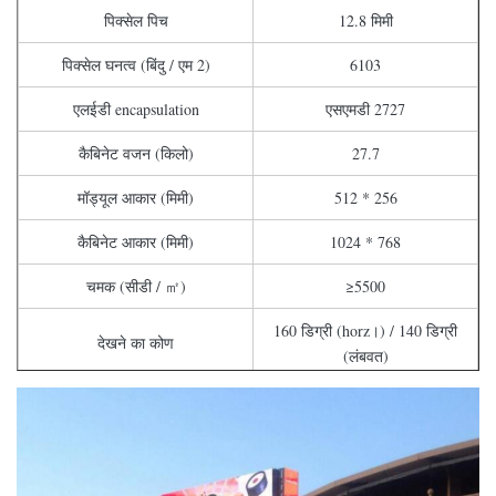
पिक्सेल पिच
12.8 मिमी
पिक्सेल घनत्व (बिंदु / एम 2)
6103
एलईडी encapsulation
एसएमडी 2727
कैबिनेट वजन (किलो)
27.7
मॉड्यूल आकार (मिमी)
512 * 256
कैबिनेट आकार (मिमी)
1024 * 768
चमक (सीडी / ㎡)
≥5500
160 डिग्री (horz।) / 140 डिग्री
देखने का कोण
(लंबवत)
ताज़ा करने की दर
≥1920 हर्ट्ज
ग्रे पैमाने
14 ~ 16 बिट
ऑपरेटिंग तापमान (℃)
-20 ~ 50