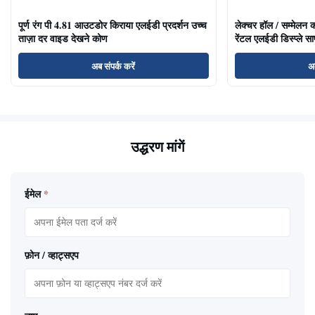
पूर्ण रंग पी 4.81 आउटडोर किराया एलईडी प्रदर्शन उच्च
लेक्चर हॉल / सम्मेलन क
ताज़ा दर वाइड देखने कोण
रेंटल एलईडी डिस्प्ले साफ
अब संपर्क करें
अब
उद्धरण मांगें
ईमेल
*
फ़ोन / व्हाट्सएप