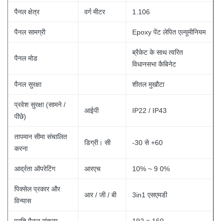
पैनल क्षेत्र
वर्ग मीटर
1.106
पैनल सामग्री
Epoxy पेंट लेपित एल्यूमीनियम
ब्रैकेट के साथ त्वरित
पैनल मोड
विधानसभा कैबिनेट
पैनल सुरक्षा
शीतल मुखौटा
प्रवेश सुरक्षा (सामने /
आईपी
IP22 / IP43
पीछे)
तापमान सीमा संचालित
डिग्री।
सी
-30 से +60
करना
आर्द्रता ऑपरेटिंग
आरएच
10% ~ 9 0%
पिक्सेल प्रकार और
आर / जी / बी
3in1 एसएमडी
विन्यास