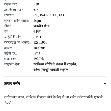
मॉडल नंबर:
P10
उत्पत्ति का स्थान:
चीन
प्रमाणन:
CE, RoHS, ETL, FCC
न्यूनतम आदेश मात्रा:
1sqm
कीमत:
बातचीत योग्य
पिच::
6 मिमी
एलईडी लिखें::
SMD
मंत्रिमंडल का आकार::
1280x960
चमक::
1000nits
आईपी दर::
IP43
ताज़ा दर::
1920Hz
स्टेडियम परिधि के नेतृत्व में प्रदर्शन
प्रमुखता देना:
,
स्टेज पृष्ठभूमि एलईडी स्क्रीन
उत्पाद वर्णन
बास्केटबॉल क्लब, स्टेडियम विज्ञापन बोर्ड के लिए पी 10 इंडोर स्पोर्ट्स परिधि एलईडी
डिस्प्ले