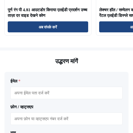
पूर्ण रंग पी 4.81 आउटडोर किराया एलईडी प्रदर्शन उच्च
लेक्चर हॉल / सम्मेलन क
ताज़ा दर वाइड देखने कोण
रेंटल एलईडी डिस्प्ले साफ
अब संपर्क करें
अब
उद्धरण मांगें
ईमेल
*
फ़ोन / व्हाट्सएप
नाम