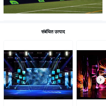
हरा तरंगदैर्ध्य
एनएम
520 ~ 525
(प्रभावशाली)
नीला तरंगदैर्ध्य
एनएम
470 ~ 475
(प्रभावशाली)
संबंधित उत्पाद
मल्टीमीडिया डेटा
डीवीआई, एमपीजी, एवीआई,
प्रारूप
डब्लूएमवी, आरएम इत्यादि।
यूटीपी बिल्ली 5 / ऑप्टिकल
डेटा इंटरकनेक्शन
फाइबर
ब्रैकेट द्वारा जमीन पर खड़े हो
बढ़ते सिस्टम
जाओ