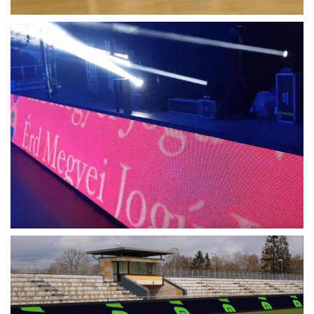
प्रसंस्करण गहराई
बिट
16
वीडियो फ्रेम दर
हेटर्स
60
ताज़ा दर प्रदर्शित करें
हेटर्स
180 ~ 3,000
इनपुट वोल्टेज
VAC
110 से 240
(नाममात्र)
इनपुट पावर आवृत्ति
हेटर्स
50 से 60
वाट /
इनपुट पावर (अधिकतम)
1,000
कैबिनेट।
वाट /
इनपुट पावर (सामान्य)
400
कैबिनेट।
आजीवन (50% चमक)
घंटे
≥100,000
लाल तरंगदैर्ध्य (प्रमुख)
एनएम
620 ~ 625