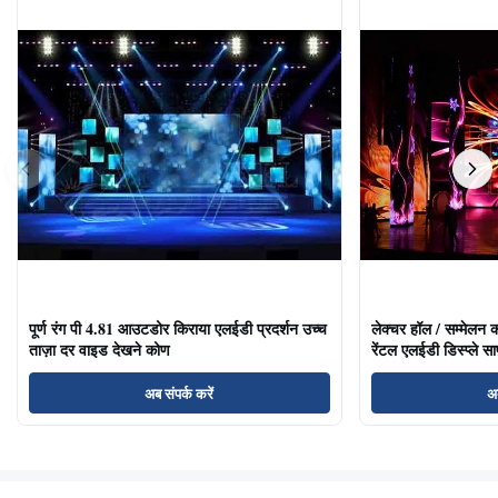
पूर्ण रंग पी 4.81 आउटडोर किराया एलईडी प्रदर्शन उच्च
लेक्चर हॉल / सम्मेलन क
ताज़ा दर वाइड देखने कोण
रेंटल एलईडी डिस्प्ले साफ
अब संपर्क करें
अब