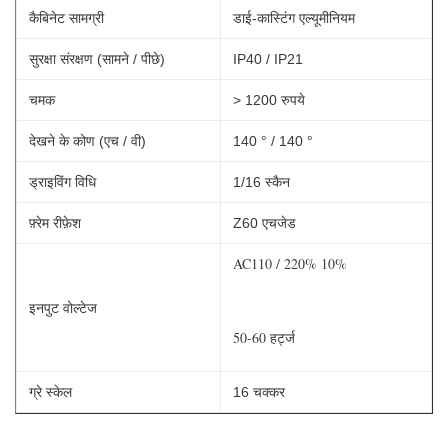
कैबिनेट सामग्री
डाई-कास्टिंग एल्यूमीनियम
सुरक्षा संरक्षण (सामने / पीछे)
IP40 / IP21
चमक
> 1200 रुपये
देखने के कोण (एच / वी)
140 ° / 140 °
ड्राइविंग विधि
1/16 स्कैन
फ़्रेम रीफ़ेश
Z60 एचजेड
AC110 / 220% 10%
इनपुट वोल्टेज
50-60 हर्ट्ज
ग्रे स्केल
16 चक्कर