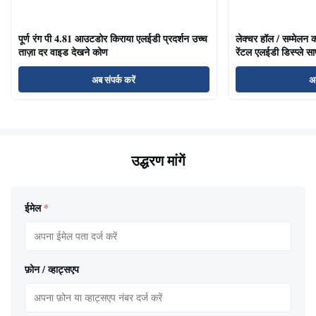
पूर्ण रंग पी 4.81 आउटडोर किराया एलईडी प्रदर्शन उच्च
लेक्चर हॉल / सम्मेलन क
ताज़ा दर वाइड देखने कोण
रेंटल एलईडी डिस्प्ले साफ
अब संपर्क करें
अब
उद्धरण मांगें
ईमेल
*
फ़ोन / व्हाट्सएप