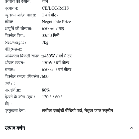
उत्पत्ति का स्थान:
चीन
प्रमाणन:
CE/LCC/RoHS
न्यूनतम आदेश मात्रा:
1 वर्ग मीटर
कीमत:
Negotiable Price
आपूर्ति की योग्यता:
6500㎡ / माह
पिक्सेल पिच::
33/50 मिमी
Net.weight /
7kg
मंत्रिमंडल::
अधिकतम बिजली खपत::
≤430W / वर्ग मीटर
औसत खपत::
150W / वर्ग मीटर
चमक::
6500cd / वर्ग मीटर
पिक्सेल घनत्व (पिक्सेल /
600
एम² /::
पारदर्शिता::
80%
देखने के कोण (एच /
120 ° / 60 °
वी)::
लचीला एलईडी वीडियो पर्दा
नेतृत्व जाल स्क्रीन
प्रमुखता देना:
,
उत्पाद वर्णन