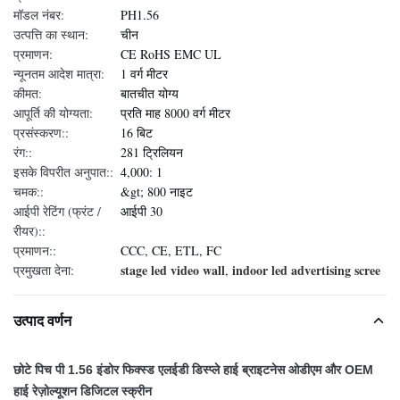
मॉडल नंबर:
PH1.56
उत्पत्ति का स्थान:
चीन
प्रमाणन:
CE RoHS EMC UL
न्यूनतम आदेश मात्रा:
1 वर्ग मीटर
कीमत:
बातचीत योग्य
आपूर्ति की योग्यता:
प्रति माह 8000 वर्ग मीटर
प्रसंस्करण::
16 बिट
रंग::
281 ट्रिलियन
इसके विपरीत अनुपात::
4,000: 1
चमक::
&gt; 800 नाइट
आईपी ​​रेटिंग (फ्रंट /
आईपी ​​30
रीयर)::
प्रमाणन::
CCC, CE, ETL, FC
stage led video wall
indoor led advertising scree
प्रमुखता देना:
,
उत्पाद वर्णन
छोटे पिच पी 1.56 इंडोर फिक्स्ड एलईडी डिस्प्ले हाई ब्राइटनेस ओडीएम और OEM
हाई रेज़ोल्यूशन डिजिटल स्क्रीन