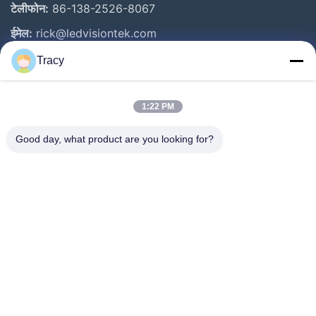
टेलीफोन:
86-138-2526-8067
ईमेल:
rick@ledvisiontek.com
Tracy
त्वरित लिंक
1:22 PM
घर
उत्पाद
Good day, what product are you looking for?
हमारे बारे में
कारखाना भ्रमण
गुणवत्ता नियंत्रण
समाचार
संपर्क करें
Follow Us