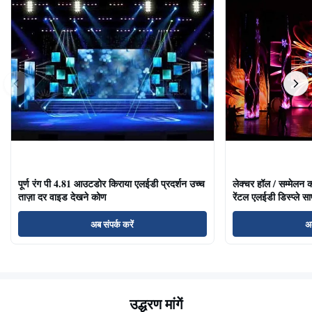
पूर्ण रंग पी 4.81 आउटडोर किराया एलईडी प्रदर्शन उच्च
लेक्चर हॉल / सम्मेलन क
ताज़ा दर वाइड देखने कोण
रेंटल एलईडी डिस्प्ले साफ
अब संपर्क करें
अब
उद्धरण मांगें