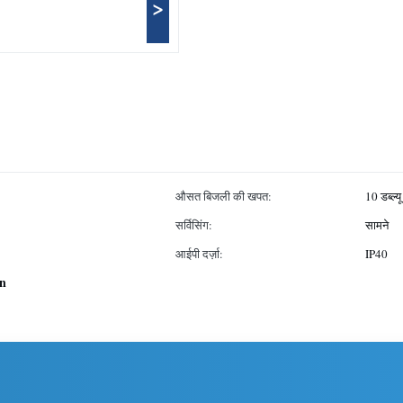
>
औसत बिजली की खपत:
10 डब्ल्यू
सर्विसिंग:
सामने
आईपी दर्ज़ा:
IP40
en