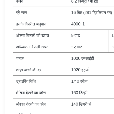
वजन
8.2 किग्रा / मी kg
ग्रे स्तर
16 बिट (281 ट्रिलियन रंग)
इसके विपरीत अनुपात
4000: 1
औसत बिजली की खपत
9 वाट
1
अधिकतम बिजली खपत
१२ वाट
१
चमक
1000 एनआईटी
ताज़ा करने की दर
1920 हर्ट्ज
ड्राइविंग विधि
1/40 स्कैन
क्षैतिज देखने का कोण
160 डिग्री
लंबवत देखने का कोण
140 डिग्री से