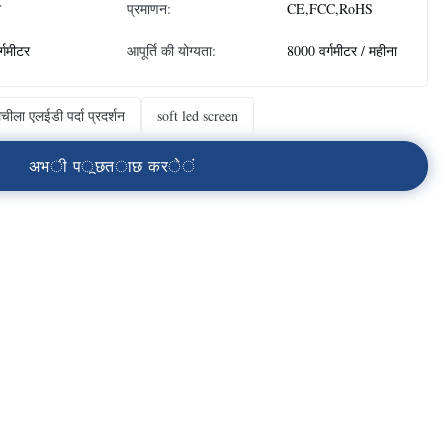
न
प्रमाणन:
CE,FCC,RoHS
र्गमीटर
आपूर्ति की योग्यता:
8000 वर्गमीटर / महीना
चीला एलईडी पर्दा प्रदर्शन
soft led screen
अ
भ
ी
प
ू
छ
त
ा
छ
क
र
े
ं