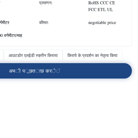
न
प्रमाणन:
RoHS CCC CE
FCC ETL UL
र्गमीटर
कीमत:
negotiable price
0 वर्गमीटर/माह
आउटडोर एलईडी स्क्रीन किराया
किराये के प्रदर्शन का नेतृत्व किया
अ
भ
ी
प
ू
छ
त
ा
छ
क
र
े
ं