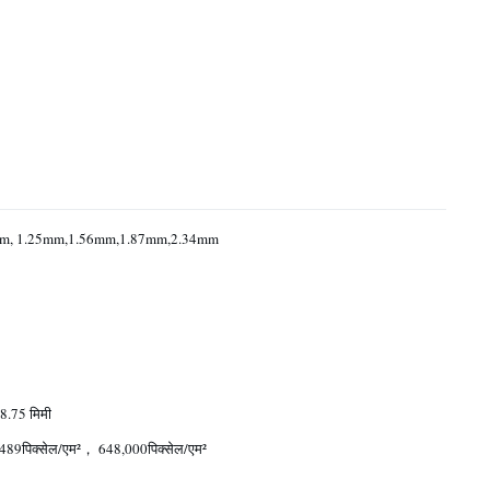
m, 1.25mm,1.56mm,1.87mm,2.34mm
.75 मिमी
489पिक्सेल/एम²， 648,000पिक्सेल/एम²