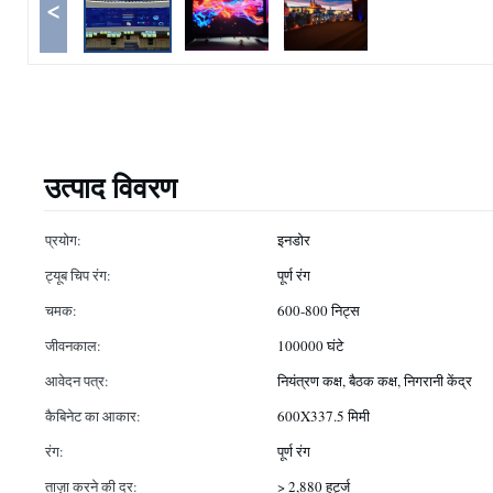
<
उत्पाद विवरण
प्रयोग:
इनडोर
ट्यूब चिप रंग:
पूर्ण रंग
चमक:
600-800 निट्स
जीवनकाल:
100000 घंटे
आवेदन पत्र:
नियंत्रण कक्ष, बैठक कक्ष, निगरानी केंद्र
कैबिनेट का आकार:
600X337.5 मिमी
रंग:
पूर्ण रंग
ताज़ा करने की दर:
> 2,880 हर्ट्ज