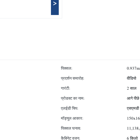
>
पिक्सल:
0.937m
प्रदर्शन समारोह:
वीडियो
गारंटी:
2 साल
प्रोडक्ट का नाम:
आगे पीछे
एलईडी चिप:
एसएमडी
मॉड्यूल आकार:
150x168
पिक्सल घनत्व:
11,138,
कैबिनेट वजन:
6 किलो