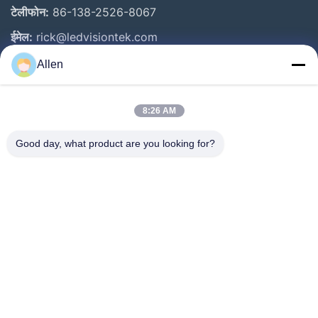
टेलीफोन:
86-138-2526-8067
ईमेल:
rick@ledvisiontek.com
Allen
त्वरित लिंक
8:26 AM
घर
उत्पाद
Good day, what product are you looking for?
हमारे बारे में
कारखाना भ्रमण
गुणवत्ता नियंत्रण
समाचार
संपर्क करें
Follow Us